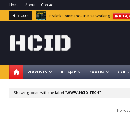
Home
About
Contact
Praktik Command-Line Networking
TICKER
BELAJ
PLAYLISTS
BELAJAR
CAMERA
CYBER
Showing posts with the label
WWW.HCID.TECH
No resu