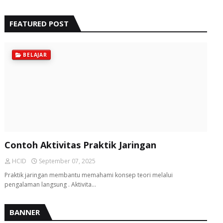
FEATURED POST
BELAJAR
Contoh Aktivitas Praktik Jaringan
HCID
September 07, 2025
Praktik jaringan membantu memahami konsep teori melalui
pengalaman langsung . Aktivita…
BANNER