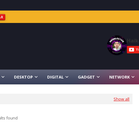
AR
Haik
DESKTOP
DIGITAL
GADGET
NETWORK
Show all
lts found