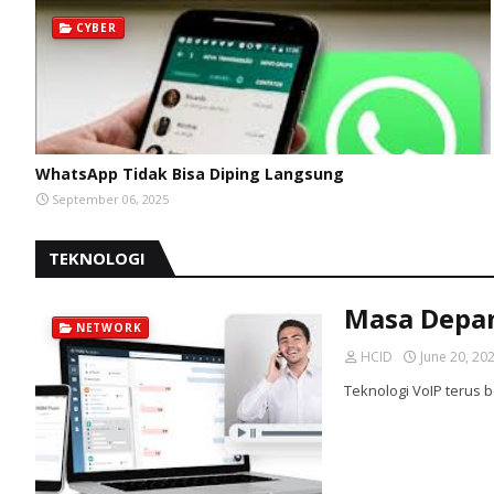
CYBER
WhatsApp Tidak Bisa Diping Langsung
September 06, 2025
TEKNOLOGI
Masa Depan
NETWORK
HCID
June 20, 20
Teknologi VoIP terus