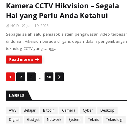
Kamera CCTV Hikvision – Segala
Hal yang Perlu Anda Ketahui
HCID
June 19, 2025
Sebagai salah satu pemasok sistem pengawasan video terbesar
di dunia , Hikvision berada di garis depan dalam pengembangan
teknologi CCTV yang cangg…
Read more »
...
1
2
3
90
LABELS
AWS
Belajar
Bitcoin
Camera
Cyber
Desktop
Digital
Gadget
Network
System
Teknis
Teknologi